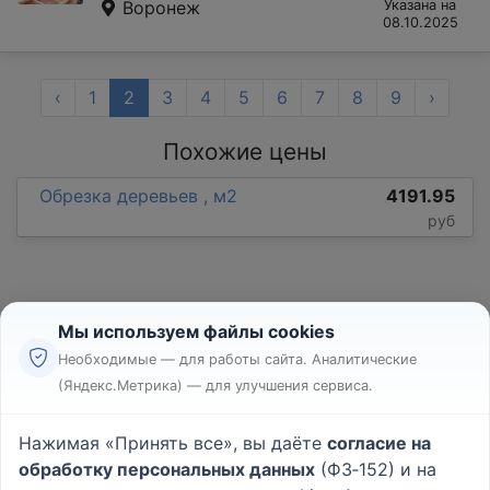
Воронеж
Указана на
08.10.2025
‹
1
2
3
4
5
6
7
8
9
›
Похожие цены
Обрезка деревьев , м2
4191.95
руб
Мы используем файлы cookies
Необходимые — для работы сайта. Аналитические
(Яндекс.Метрика) — для улучшения сервиса.
Реклама
Правила
Нажимая «Принять все», вы даёте
согласие на
Пользовательское соглашение
обработку персональных данных
(ФЗ‑152) и на
Политика конфиденциальности