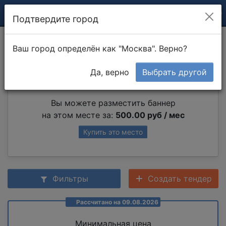
Подтвердите город
Обрезка деревьев
Ваш город определён как "Москва". Верно?
Да, верно
Выбрать другой
Партнер раздела
Вы можете разместить баннер
на этом месте за:
500.00 руб / мес
Купить это место
Фильтры
Создать тендер
Рассчитано на 09.08.2026
Минимальная цена