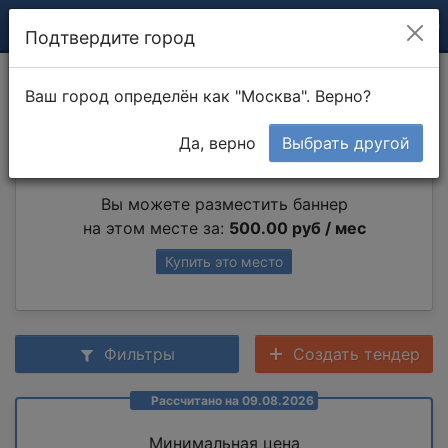
Подтвердите город
Обрезка деревьев
Ваш город определён как "Москва". Верно?
Да, верно
Выбрать другой
Партнер раздела
Вы можете разместить баннер
на этом месте за:
500.00 руб / мес
Купить это место
Фильтры
Создать тендер
Рассчитано на 09.08.2026
Минимальная цена