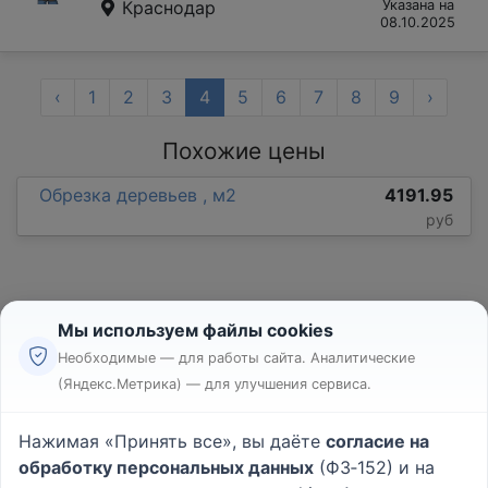
Краснодар
Указана на
08.10.2025
‹
1
2
3
4
5
6
7
8
9
›
Похожие цены
Обрезка деревьев , м2
4191.95
руб
Мы используем файлы cookies
Необходимые — для работы сайта. Аналитические
(Яндекс.Метрика) — для улучшения сервиса.
Реклама
Правила
Нажимая «Принять все», вы даёте
согласие на
Пользовательское соглашение
обработку персональных данных
(ФЗ‑152) и на
Политика конфиденциальности