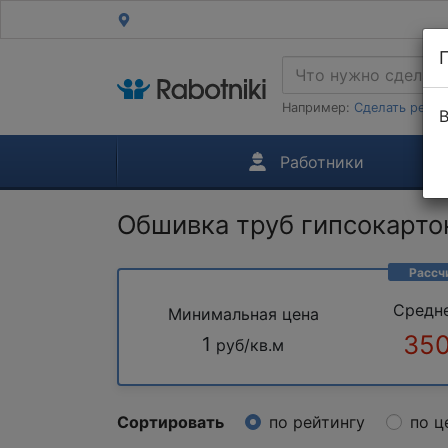
Например:
Сделать ремон
В
Работники
Обшивка труб гипсокарт
Рассч
Средн
Минимальная цена
350
1
руб/кв.м
Сортировать
по рейтингу
по ц