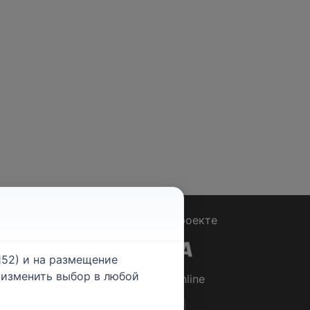
Вопрос - Ответ
|
О проекте
52) и на размещение
е изменить выбор в любой
© 2026
Rabotniki.online
ты