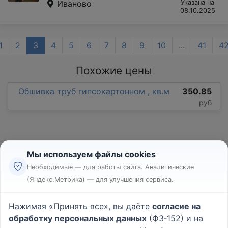
Иваново
Указана на
08.10.2025
1
2
3
4
5
6
7
8
9
10
...
41
4
Похожие цены
Обшивка труб гипсокартонном , кв.м
350.85
руб
Мы используем файлы cookies
Необходимые — для работы сайта. Аналитические
(Яндекс.Метрика) — для улучшения сервиса.
Реклама
Правила
Нажимая «Принять все», вы даёте
согласие на
Пользовательское соглашение
обработку персональных данных
(ФЗ‑152) и на
Политика конфиденциальности