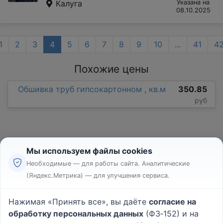
Калуга
Указана на
08.10.2025
1
2
3
4
5
6
7
8
9
10
...
41
4
Похожие цены
Обшивка труб гипсокартонном , кв.м
350.85
руб
Мы используем файлы cookies
Необходимые — для работы сайта. Аналитические
(Яндекс.Метрика) — для улучшения сервиса.
Реклама
Правила
Нажимая «Принять все», вы даёте
согласие на
Пользовательское соглашение
обработку персональных данных
(ФЗ‑152) и на
Политика конфиденциальности