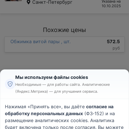
Санкт-Петербург
Указана на
10.10.2025
Похожие цены
Обжимка витой пары , шт.
572.5
руб
Мы используем файлы cookies
Необходимые — для работы сайта. Аналитические
(Яндекс.Метрика) — для улучшения сервиса.
Реклама
Правила
Нажимая «Принять все», вы даёте
согласие на
Пользовательское соглашение
обработку персональных данных
(ФЗ‑152) и на
Политика конфиденциальности
размещение аналитических cookies. Аналитика
Вопрос - Ответ
|
О проекте
будет включена только после согласия. Вы можете