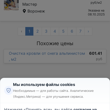
руб/м2
Мастер
Воронеж
Указана на
08.10.2025
‹
1
2
3
4
5
6
7
›
Похожие цены
Очистка кровли от снега альпинистом
601.41
, м2
руб
Мы используем файлы cookies
Необходимые — для работы сайта. Аналитические
(Яндекс.Метрика) — для улучшения сервиса.
Реклама
Правила
Нажимая «Принять все», вы даёте
согласие на