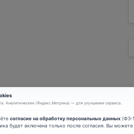
okies
т квартиры или комнаты
Строительство дома
а. Аналитические (Яндекс.Метрика) — для улучшения сервиса.
очные работы
Малярные работы
атурные работы
Монтаж гипсокартона
аёте
согласие на обработку персональных данных
(ФЗ‑1
ейка обоев
Напольные покрытия
тика будет включена только после согласия. Вы может
лки
Электромонтажные рабо
.