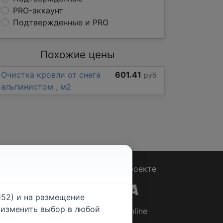
PRO-аккаунт
Подтвержденные и PRO
Похожие цены
Очистка кровли от снега
601.41
руб
альпинистом , м2
Вопрос - Ответ
|
О проекте
52) и на размещение
е изменить выбор в любой
© 2026
Rabotniki.online
ты