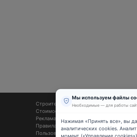
Мы используем файлы co
Строительные тендеры
Ремон
Необходимые — для работы сайт
Стоимость работ
Плит
Реклама
Штук
Нажимая «Принять все», вы д
Правила
Покл
аналитических cookies. Анали
Пользовательское соглашение
Пото
момент («Управление cookies»)