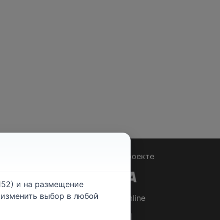
Вопрос - Ответ
|
О проекте
52) и на размещение
е изменить выбор в любой
© 2026
Rabotniki.online
ты