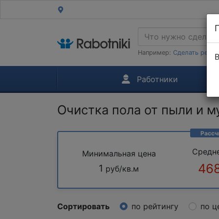
Например:
Сделать ремон
В
Работники
Очистка пола от пыли и м
Рассч
Средн
Минимальная цена
468
1
руб/кв.м
Сортировать
по рейтингу
по ц