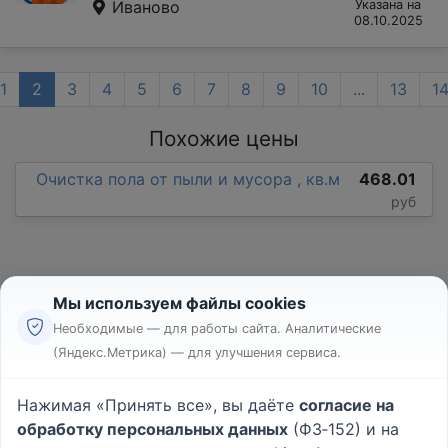
Иваново
Указана на
08.10.2025
1
2
3
4
5
6
7
8
9
10
...
13
1
Похожие цены
Очистка пола от пыли и мусора , кв.м
468.01
руб
Мы используем файлы cookies
Необходимые — для работы сайта. Аналитические
(Яндекс.Метрика) — для улучшения сервиса.
Реклама
Правила
Нажимая «Принять все», вы даёте
согласие на
Пользовательское соглашение
обработку персональных данных
(ФЗ‑152) и на
Политика конфиденциальности