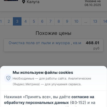
Калуга
Указана на
08.10.2025
1
2
3
4
5
6
7
8
9
10
...
13
1
Похожие цены
Очистка пола от пыли и мусора , кв.м
468.01
руб
Мы используем файлы cookies
Необходимые — для работы сайта. Аналитические
(Яндекс.Метрика) — для улучшения сервиса.
Реклама
Правила
Нажимая «Принять все», вы даёте
согласие на
Пользовательское соглашение
обработку персональных данных
(ФЗ‑152) и на
Политика конфиденциальности