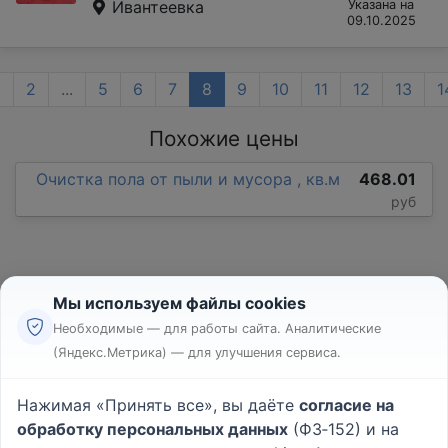
Ивантеевка
Указана на
09.10.2025
1
2
...
5
6
7
8
9
10
11
12
13
1
Похожие цены
Очистка пола от пыли и мусора , кв.м
468.01
руб
Мы используем файлы cookies
Необходимые — для работы сайта. Аналитические
(Яндекс.Метрика) — для улучшения сервиса.
Реклама
Правила
Нажимая «Принять все», вы даёте
согласие на
Пользовательское соглашение
обработку персональных данных
(ФЗ‑152) и на
Политика конфиденциальности