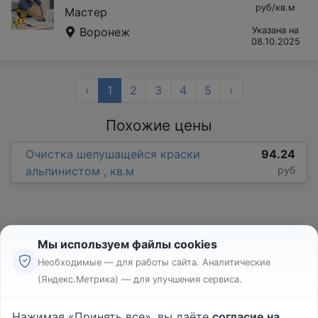
руб/кв.м
Мастер
Воронеж
Указана на
08.10.2025
‹
1
2
3
4
5
›
Похожие цены
Очистка шелушащейся краски
94.24
альпинистом , кв.м
руб
Мы используем файлы cookies
Необходимые — для работы сайта. Аналитические
(Яндекс.Метрика) — для улучшения сервиса.
Реклама
Правила
Нажимая «Принять все», вы даёте
согласие на