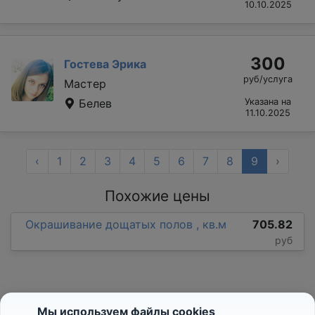
10.10.2025
300
Гостева Эрика
руб/услуга
Мастер
Белев
Указана на
11.10.2025
‹
1
2
3
4
5
6
7
8
9
›
Похожие цены
Окрашивание дощатых полов , кв.м
705.82
руб
Мы используем файлы cookies