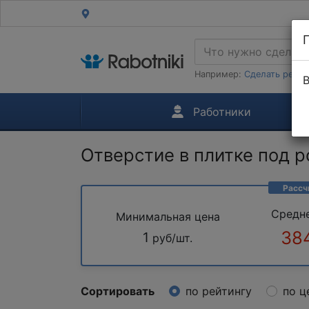
Например:
Сделать ремон
В
Работники
Отверстие в плитке под р
Рассч
Средн
Минимальная цена
38
1
руб/шт.
Сортировать
по рейтингу
по ц