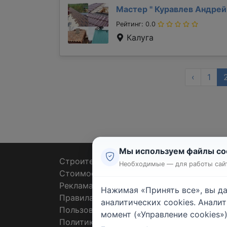
Мастер "
Куравлев Андре
Рейтинг: 0.0
Калуга
‹
1
Мы используем файлы co
Строительные тендеры
Ремон
Необходимые — для работы сайт
Стоимость работ
Плит
Реклама
Штук
Нажимая «Принять все», вы д
Правила
Покл
аналитических cookies. Анали
Пользовательское соглашение
Пото
момент («Управление cookies»)
Политика конфиденциальности
Санте