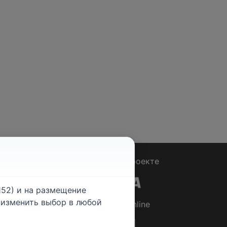
Вопрос - Ответ
|
О проекте
52) и на размещение
е изменить выбор в любой
© 2026
Rabotniki.online
ты