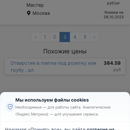
руб/шт.
Мастер
Москва
Указана на
08.10.2025
‹
1
2
3
4
5
›
Похожие цены
Отверстие в плитке под розетку или
384.59
трубу , шт.
руб
Мы используем файлы cookies
Необходимые — для работы сайта. Аналитические
(Яндекс.Метрика) — для улучшения сервиса.
Реклама
Правила
Нажимая «Принять все», вы даёте
согласие на