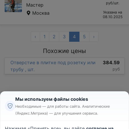
руб/шт.
Мастер
Москва
Указана на
08.10.2025
‹
1
2
3
4
5
›
Похожие цены
Отверстие в плитке под розетку или
384.59
трубу , шт.
руб
Мы используем файлы cookies
Необходимые — для работы сайта. Аналитические
(Яндекс.Метрика) — для улучшения сервиса.
Реклама
Правила
Нажимая «Принять все», вы даёте
согласие на