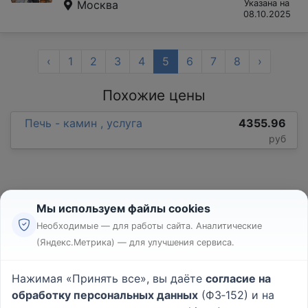
Москва
Указана на
08.10.2025
‹
1
2
3
4
5
6
7
8
›
Похожие цены
Печь - камин , услуга
4355.96
руб
Мы используем файлы cookies
Необходимые — для работы сайта. Аналитические
(Яндекс.Метрика) — для улучшения сервиса.
Реклама
Правила
Нажимая «Принять все», вы даёте
согласие на
Пользовательское соглашение
обработку персональных данных
(ФЗ‑152) и на
Политика конфиденциальности