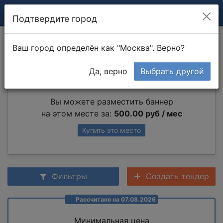
Подтвердите город
Печь - камин
Ваш город определён как "Москва". Верно?
Да, верно
Выбрать другой
Партнер раздела
Вы можете разместить баннер
на этом месте за:
500.00 руб / мес
Купить это место
Фильтры
Создать тендер
Рассчитано на 07.08.2026
Минимальная цена