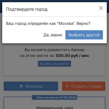
Подтвердите город
Печь шведка
Ваш город определён как "Москва". Верно?
Да, верно
Выбрать другой
Партнер раздела
Вы можете разместить баннер
на этом месте за:
500.00 руб / мес
Купить это место
Фильтры
Создать тендер
Рассчитано на 07.08.2026
Минимальная цена