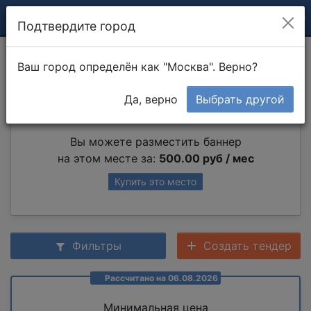
Подтвердите город
Печь шведка
Ваш город определён как "Москва". Верно?
Да, верно
Выбрать другой
Партнер раздела
Вы можете разместить баннер
на этом месте за:
500.00 руб / мес
Купить это место
Фильтры
Создать тендер
Рассчитано на 06.08.2026
Минимальная цена