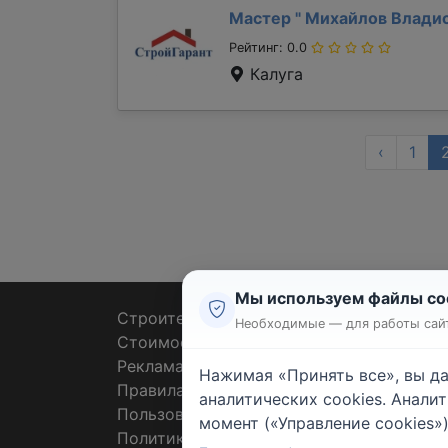
Мастер "
Михайлов Влади
Рейтинг: 0.0
Калуга
‹
1
Мы используем файлы co
Строительные тендеры
Ремон
Необходимые — для работы сайт
Стоимость работ
Плит
Реклама
Штук
Нажимая «Принять все», вы д
Правила
Покл
аналитических cookies. Анали
Пользовательское соглашение
Пото
момент («Управление cookies»)
Политика конфиденциальности
Санте