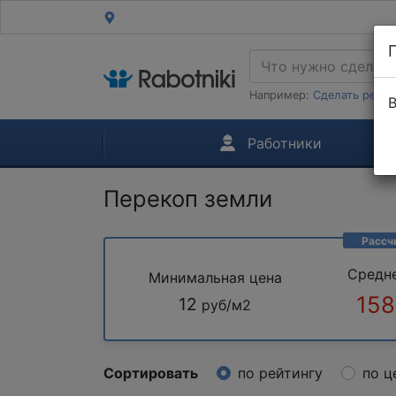
Например:
Сделать ремон
В
Работники
Перекоп земли
Рассч
Средн
Минимальная цена
158
12
руб/м2
Сортировать
по рейтингу
по ц