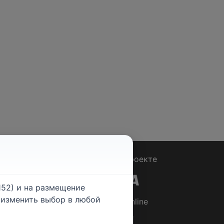
Вопрос - Ответ
|
О проекте
52) и на размещение
е изменить выбор в любой
© 2026
Rabotniki.online
ты