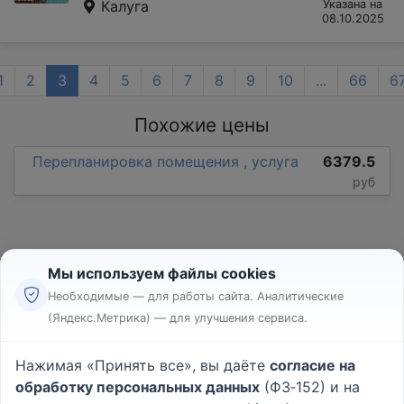
Калуга
Указана на
08.10.2025
1
2
3
4
5
6
7
8
9
10
...
66
6
Похожие цены
Перепланировка помещения , услуга
6379.5
руб
Мы используем файлы cookies
Необходимые — для работы сайта. Аналитические
(Яндекс.Метрика) — для улучшения сервиса.
Реклама
Правила
Нажимая «Принять все», вы даёте
согласие на
Пользовательское соглашение
обработку персональных данных
(ФЗ‑152) и на
Политика конфиденциальности