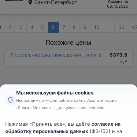
Санкт-Петербург
Указана на
08.10.2025
1
2
3
4
5
6
7
8
9
10
...
66
6
Похожие цены
Перепланировка помещения , услуга
6379.5
руб
Мы используем файлы cookies
Необходимые — для работы сайта. Аналитические
(Яндекс.Метрика) — для улучшения сервиса.
Реклама
Правила
Нажимая «Принять все», вы даёте
согласие на
Пользовательское соглашение
обработку персональных данных
(ФЗ‑152) и на
Политика конфиденциальности