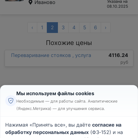
Иваново
Указана на
08.10.2025
‹
1
2
3
4
5
6
›
Похожие цены
Переваривание стояков , услуга
4116.24
руб
Мы используем файлы cookies
Необходимые — для работы сайта. Аналитические
(Яндекс.Метрика) — для улучшения сервиса.
Реклама
Правила
Нажимая «Принять все», вы даёте
согласие на
Пользовательское соглашение
обработку персональных данных
(ФЗ‑152) и на
Политика конфиденциальности