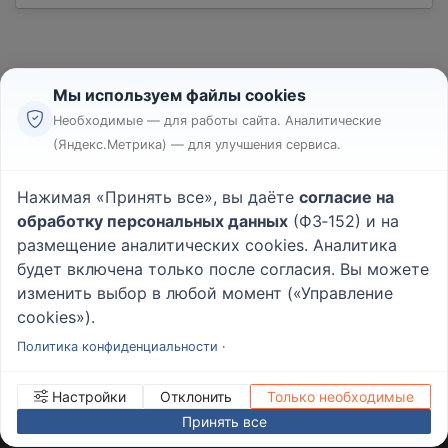
Мы используем файлы cookies
Необходимые — для работы сайта. Аналитические
(Яндекс.Метрика) — для улучшения сервиса.
Реклама
Правила
Нажимая «Принять все», вы даёте
согласие на
Пользовательское соглашение
обработку персональных данных
(ФЗ‑152) и на
Политика конфиденциальности
размещение аналитических cookies. Аналитика
Вопрос - Ответ
|
О проекте
будет включена только после согласия. Вы можете
изменить выбор в любой момент («Управление
cookies»).
© 2026
Rabotniki.online
Политика конфиденциальности
·
Настройки
Отклонить
Только необходимые
Принять все
ИНН/КПП
232503879690
Управление cookies