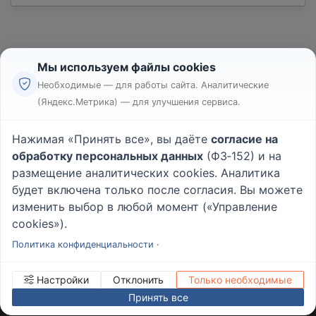
Мы используем файлы cookies
Необходимые — для работы сайта. Аналитические
(Яндекс.Метрика) — для улучшения сервиса.
Реклама
Правила
Нажимая «Принять все», вы даёте
согласие на
Пользовательское соглашение
обработку персональных данных
(ФЗ‑152) и на
Политика конфиденциальности
размещение аналитических cookies. Аналитика
Вопрос - Ответ
|
О проекте
будет включена только после согласия. Вы можете
изменить выбор в любой момент («Управление
cookies»).
© 2026
Rabotniki.online
Политика конфиденциальности
·
Настройки
Отклонить
Только необходимые
Принять все
ИНН/КПП
232503879690
Управление cookies