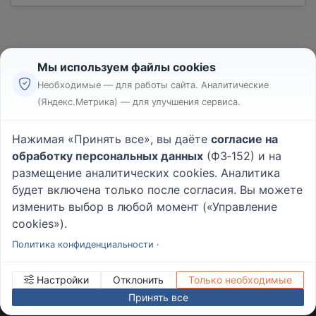
Мы используем файлы cookies
Необходимые — для работы сайта. Аналитические
(Яндекс.Метрика) — для улучшения сервиса.
Реклама
Правила
Нажимая «Принять все», вы даёте
согласие на
Пользовательское соглашение
обработку персональных данных
(ФЗ‑152) и на
Политика конфиденциальности
размещение аналитических cookies. Аналитика
Вопрос - Ответ
|
О проекте
будет включена только после согласия. Вы можете
изменить выбор в любой момент («Управление
cookies»).
© 2026
Rabotniki.online
Политика конфиденциальности
·
Настройки
Отклонить
Только необходимые
Принять все
ИНН/КПП
232503879690
Управление cookies