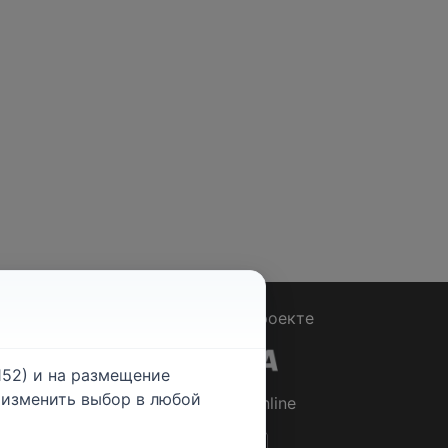
Вопрос - Ответ
|
О проекте
52) и на размещение
е изменить выбор в любой
© 2026
Rabotniki.online
ты