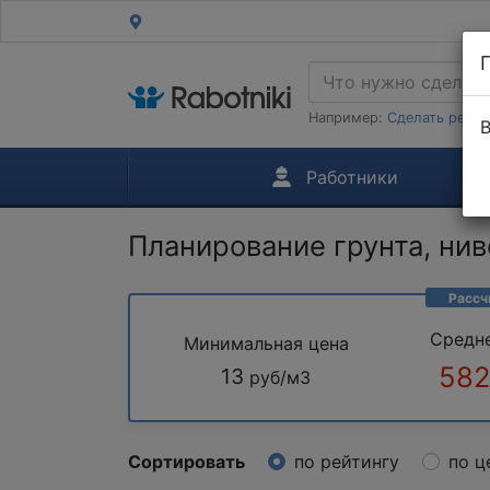
Например:
Сделать ремон
В
Работники
Планирование грунта, ни
Рассч
Средн
Минимальная цена
582
13
руб/м3
Сортировать
по рейтингу
по ц