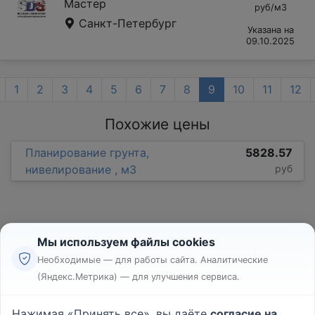
Мастер
руб/м3
Санкт-Петербург
Указана на
09.10.2025
1
2
3
4
5
6
7
8
9
10
11
12
Похожие цены
Планирование грунта,
5828.57
нивелирование , м3
руб
Мы используем файлы cookies
Необходимые — для работы сайта. Аналитические
(Яндекс.Метрика) — для улучшения сервиса.
Реклама
Правила
Нажимая «Принять все», вы даёте
согласие на