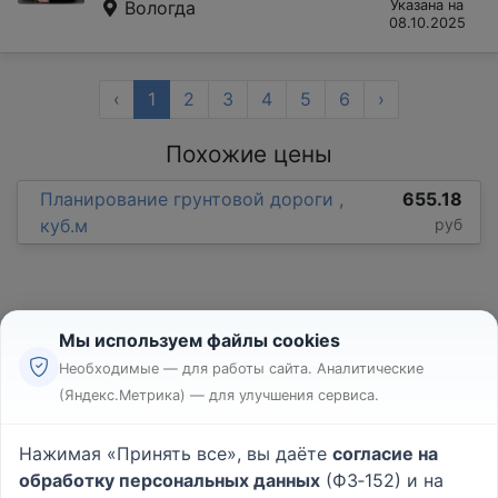
Вологда
Указана на
08.10.2025
‹
1
2
3
4
5
6
›
Похожие цены
Планирование грунтовой дороги ,
655.18
куб.м
руб
Мы используем файлы cookies
Необходимые — для работы сайта. Аналитические
(Яндекс.Метрика) — для улучшения сервиса.
Реклама
Правила
Нажимая «Принять все», вы даёте
согласие на
Пользовательское соглашение
обработку персональных данных
(ФЗ‑152) и на
Политика конфиденциальности