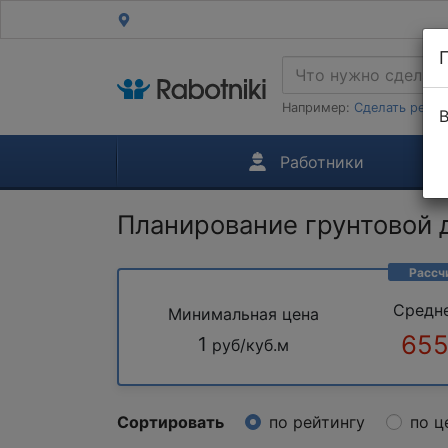
Например:
Сделать ремон
В
Работники
Планирование грунтовой 
Рассч
Средн
Минимальная цена
655
1
руб/куб.м
Сортировать
по рейтингу
по ц