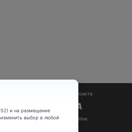
Вопрос - Ответ
|
О проекте
52) и на размещение
е изменить выбор в любой
© 2026
Rabotniki.online
ты