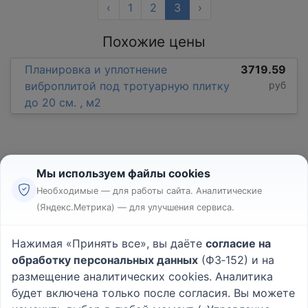
‹
1
2
3
›
Похожие цены
Планировка и уплотнение
3719.59
виброплитой под тротуарную плитку
руб
до 20 см. , м2
Мы используем файлы cookies
Необходимые — для работы сайта. Аналитические
(Яндекс.Метрика) — для улучшения сервиса.
Реклама
Правила
Нажимая «Принять все», вы даёте
согласие на
Пользовательское соглашение
обработку персональных данных
(ФЗ‑152) и на
Политика конфиденциальности
размещение аналитических cookies. Аналитика
Вопрос - Ответ
|
О проекте
будет включена только после согласия. Вы можете