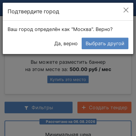
Подтвердите город
Плинтуса из гипса
Ваш город определён как "Москва". Верно?
Да, верно
Выбрать другой
Партнер раздела
Вы можете разместить баннер
на этом месте за:
500.00 руб / мес
Купить это место
Фильтры
Создать тендер
Рассчитано на 06.08.2026
Минимальная цена