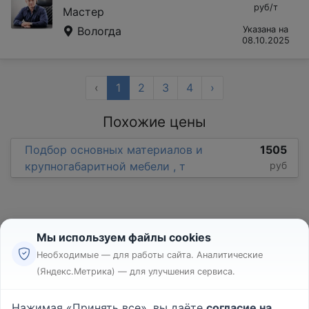
руб/т
Мастер
Вологда
Указана на
08.10.2025
‹
1
2
3
4
›
Похожие цены
Подбор основных материалов и
1505
крупногабаритной мебели , т
руб
Мы используем файлы cookies
Необходимые — для работы сайта. Аналитические
(Яндекс.Метрика) — для улучшения сервиса.
Реклама
Правила
Нажимая «Принять все», вы даёте
согласие на