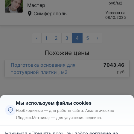
руб/м2
Мастер
Симферополь
Указана на
08.10.2025
‹
1
2
3
4
5
›
Похожие цены
Подготовка основания для
7043.46
тротуарной плитки , м2
руб
Мы используем файлы cookies
Необходимые — для работы сайта. Аналитические
(Яндекс.Метрика) — для улучшения сервиса.
Реклама
Правила
Нажимая «Принять все», вы даёте
согласие на