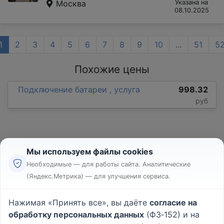
Москва
Указана на
08.10.2025
1
2
3
4
5
6
7
8
9
10
...
51
5
Похожие цены
Подключение батареи , услуга
998.32
руб
Мы используем файлы cookies
Необходимые — для работы сайта. Аналитические
(Яндекс.Метрика) — для улучшения сервиса.
Реклама
Правила
Нажимая «Принять все», вы даёте
согласие на
Пользовательское соглашение
обработку персональных данных
(ФЗ‑152) и на
Политика конфиденциальности