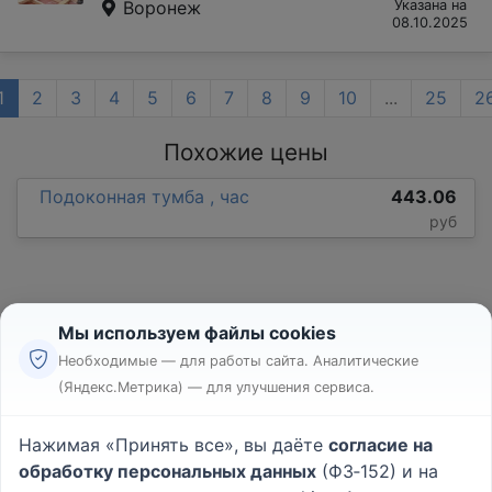
Воронеж
Указана на
08.10.2025
1
2
3
4
5
6
7
8
9
10
...
25
2
Похожие цены
Подоконная тумба , час
443.06
руб
Мы используем файлы cookies
Необходимые — для работы сайта. Аналитические
(Яндекс.Метрика) — для улучшения сервиса.
Реклама
Правила
Нажимая «Принять все», вы даёте
согласие на
Пользовательское соглашение
обработку персональных данных
(ФЗ‑152) и на
Политика конфиденциальности