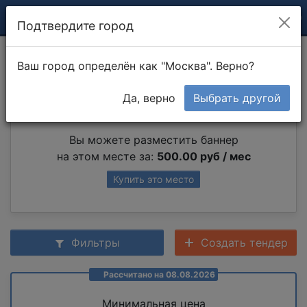
Подтвердите город
Подоконная тумба
Ваш город определён как "Москва". Верно?
Да, верно
Выбрать другой
Партнер раздела
Вы можете разместить баннер
на этом месте за:
500.00 руб / мес
Купить это место
Фильтры
Создать тендер
Рассчитано на 08.08.2026
Минимальная цена