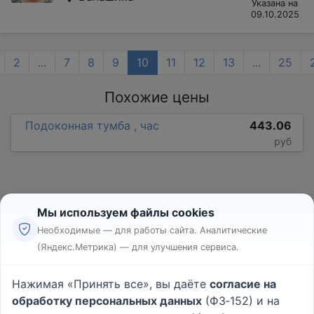
Указана на
09.10.2025
2
...
7
8
9
10
11
12
13
...
25
Похожие цены
Подоконная тумба , час
443.06
руб
Мы используем файлы cookies
Необходимые — для работы сайта. Аналитические
(Яндекс.Метрика) — для улучшения сервиса.
Реклама
Правила
Нажимая «Принять все», вы даёте
согласие на
Пользовательское соглашение
обработку персональных данных
(ФЗ‑152) и на
Политика конфиденциальности