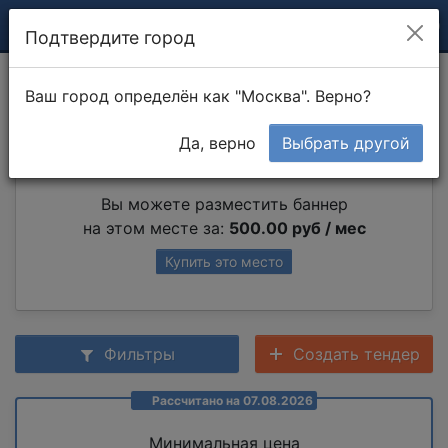
Подтвердите город
Подоконная тумба
Ваш город определён как "Москва". Верно?
Да, верно
Выбрать другой
Партнер раздела
Вы можете разместить баннер
на этом месте за:
500.00 руб / мес
Купить это место
Фильтры
Создать тендер
Рассчитано на 07.08.2026
Минимальная цена