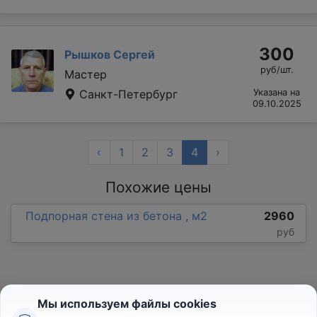
300
Рышков Сергей
руб/шт.
Мастер
Санкт-Петербург
Указана на
09.10.2025
‹
1
2
3
4
›
Похожие цены
Подпорная стена из бетона , м2
2960
руб
Мы используем файлы cookies