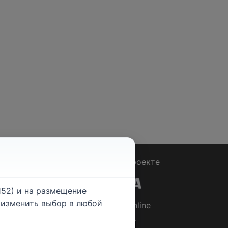
Вопрос - Ответ
|
О проекте
52) и на размещение
е изменить выбор в любой
© 2026
Rabotniki.online
ты