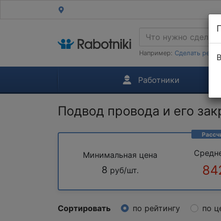
Например:
Сделать ремон
В
Работники
Подвод провода и его закр
Рассч
Средн
Минимальная цена
84
8
руб/шт.
Сортировать
по рейтингу
по ц