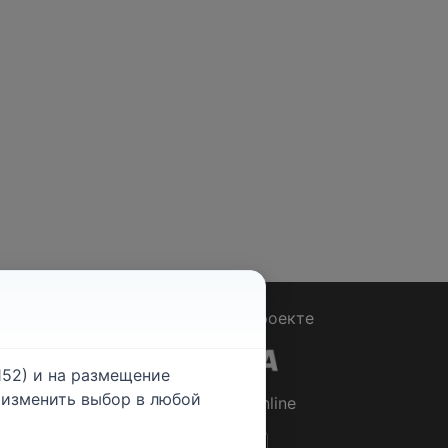
Вопрос - Ответ
|
О проекте
52) и на размещение
е изменить выбор в любой
© 2026
Rabotniki.online
ты