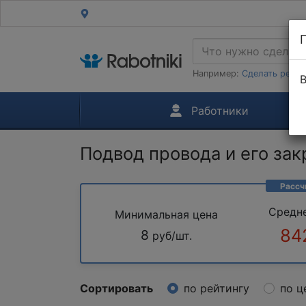
Например:
Сделать ремон
В
Работники
Подвод провода и его закр
Рассч
Средн
Минимальная цена
84
8
руб/шт.
Сортировать
по рейтингу
по ц