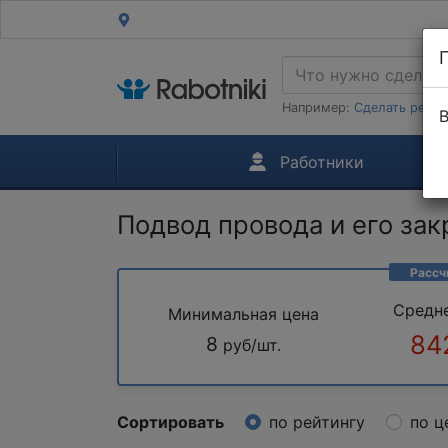
Например:
Сделать ремон
В
Работники
Подвод провода и его закр
Рассч
Средн
Минимальная цена
84
8
руб/шт.
Сортировать
по рейтингу
по ц