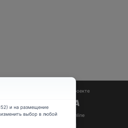
Вопрос - Ответ
|
О проекте
52) и на размещение
е изменить выбор в любой
© 2026
Rabotniki.online
ты