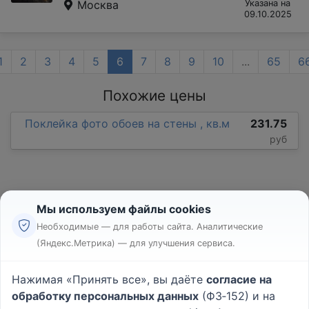
Москва
Указана на
09.10.2025
1
2
3
4
5
6
7
8
9
10
...
65
6
Похожие цены
Поклейка фото обоев на стены , кв.м
231.75
руб
Мы используем файлы cookies
Необходимые — для работы сайта. Аналитические
(Яндекс.Метрика) — для улучшения сервиса.
Реклама
Правила
Нажимая «Принять все», вы даёте
согласие на
Пользовательское соглашение
обработку персональных данных
(ФЗ‑152) и на
Политика конфиденциальности