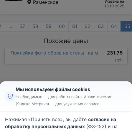
Раменское
Указана на
13.10.2025
2
...
57
58
59
60
61
62
63
64
65
Похожие цены
Поклейка фото обоев на стены , кв.м
231.75
руб
Мы используем файлы cookies
Необходимые — для работы сайта. Аналитические
(Яндекс.Метрика) — для улучшения сервиса.
Реклама
Правила
Нажимая «Принять все», вы даёте
согласие на
Пользовательское соглашение
обработку персональных данных
(ФЗ‑152) и на
Политика конфиденциальности