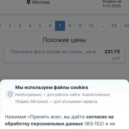
Москва
Указана на
11.10.2025
1
2
3
4
5
6
7
8
9
10
...
65
6
Похожие цены
Поклейка фото обоев на стены , кв.м
231.75
руб
Мы используем файлы cookies
Необходимые — для работы сайта. Аналитические
(Яндекс.Метрика) — для улучшения сервиса.
Реклама
Правила
Нажимая «Принять все», вы даёте
согласие на
Пользовательское соглашение
обработку персональных данных
(ФЗ‑152) и на
Политика конфиденциальности