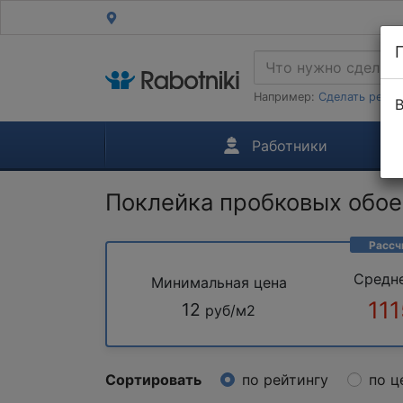
Например:
Сделать ремон
В
Работники
Поклейка пробковых обое
Рассч
Средн
Минимальная цена
111
12
руб/м2
Сортировать
по рейтингу
по ц