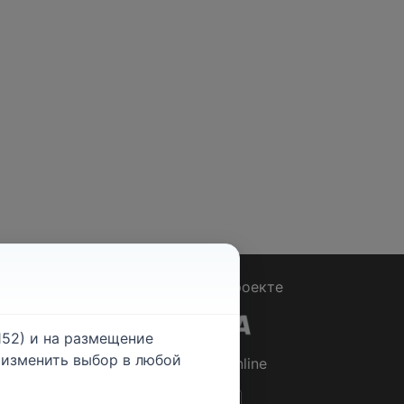
Вопрос - Ответ
|
О проекте
52) и на размещение
е изменить выбор в любой
© 2026
Rabotniki.online
ты