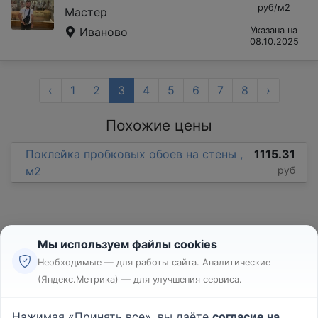
руб/м2
Мастер
Иваново
Указана на
08.10.2025
‹
1
2
3
4
5
6
7
8
›
Похожие цены
Поклейка пробковых обоев на стены ,
1115.31
м2
руб
Мы используем файлы cookies
Необходимые — для работы сайта. Аналитические
(Яндекс.Метрика) — для улучшения сервиса.
Реклама
Правила
Нажимая «Принять все», вы даёте
согласие на