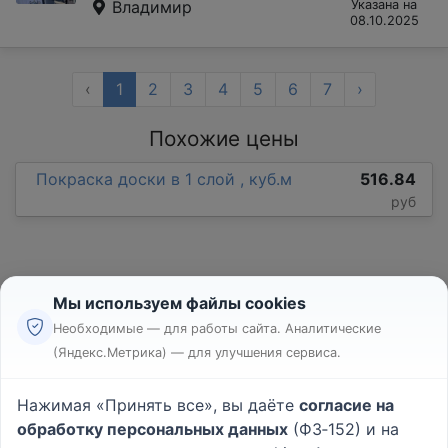
Владимир
Указана на
08.10.2025
‹
1
2
3
4
5
6
7
›
Похожие цены
Покраска доски в 1 слой , куб.м
516.84
руб
Мы используем файлы cookies
Необходимые — для работы сайта. Аналитические
(Яндекс.Метрика) — для улучшения сервиса.
Реклама
Правила
Нажимая «Принять все», вы даёте
согласие на
Пользовательское соглашение
обработку персональных данных
(ФЗ‑152) и на
Политика конфиденциальности