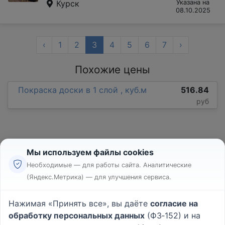
Курск
Указана на
08.10.2025
‹
1
2
3
4
5
6
7
›
Похожие цены
Покраска доски в 1 слой , куб.м
516.84
руб
Мы используем файлы cookies
Необходимые — для работы сайта. Аналитические
(Яндекс.Метрика) — для улучшения сервиса.
Реклама
Правила
Нажимая «Принять все», вы даёте
согласие на
Пользовательское соглашение
обработку персональных данных
(ФЗ‑152) и на
Политика конфиденциальности