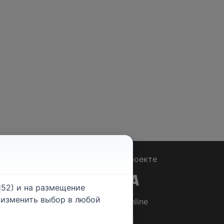
Вопрос - Ответ
|
О проекте
52) и на размещение
е изменить выбор в любой
© 2026
Rabotniki.online
ты