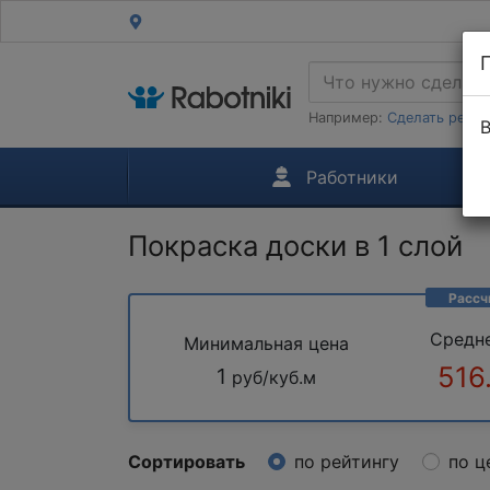
Например:
Сделать ремон
В
Работники
Покраска доски в 1 слой
Рассч
Средн
Минимальная цена
516
1
руб/куб.м
Сортировать
по рейтингу
по ц