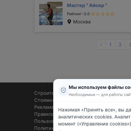
Мастер "
Айсер
"
Рейтинг: 0.0
Москва
‹
1
2
Мы используем файлы co
Строительные тендеры
Ремон
Необходимые — для работы сайт
Стоимость работ
Плит
Реклама
Штук
Нажимая «Принять все», вы д
Правила
Покл
аналитических cookies. Анали
Пользовательское соглашение
Пото
момент («Управление cookies»)
Политика конфиденциальности
Санте